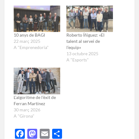
10 anys de BAGI
Roberto Íñiguez: «El
22 març 2025
talent al servei de
A "Emprenedoria"
l’equip»
13 octubre 2025
A "Esports"
L’algoritme de l’èxit de
Ferran Martínez
30 març 2026
A "Girona"
F
M
E
C