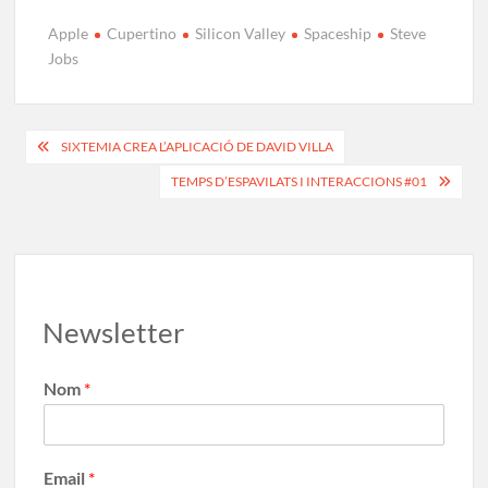
ac
as
m
o
Apple
Cupertino
Silicon Valley
Spaceship
Steve
e
to
ail
m
Jobs
b
d
p
o
o
ar
o
n
te
SIXTEMIA CREA L’APLICACIÓ DE DAVID VILLA
k
ix
TEMPS D’ESPAVILATS I INTERACCIONS #01
Newsletter
Nom
*
Email
*