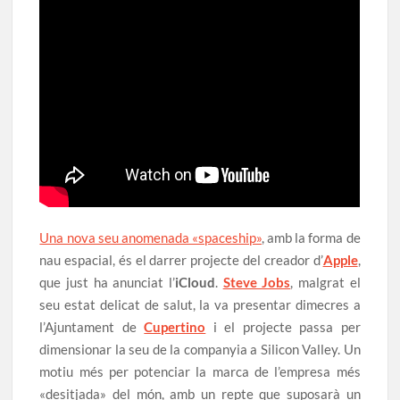
Una nova seu anomenada «spaceship»
, amb la forma de
nau espacial, és el darrer projecte del creador d’
Apple
,
que just ha anunciat l’
iCloud
.
Steve Jobs
, malgrat el
seu estat delicat de salut, la va presentar dimecres a
l’Ajuntament de
Cupertino
i el projecte passa per
dimensionar la seu de la companyia a Silicon Valley. Un
motiu més per potenciar la marca de l’empresa més
«desitjada» del món, amb un repte que suposarà un