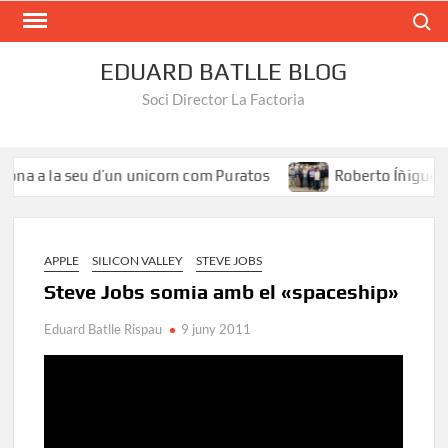
Search
EDUARD BATLLE BLOG
Soci Director La Factoria
na a la seu d’un unicorn com Puratos
Roberto Íñiguez: «El
APPLE
SILICON VALLEY
STEVE JOBS
Steve Jobs somia amb el «spaceship»
Eduard Batlle Rispau
9 juny 2011