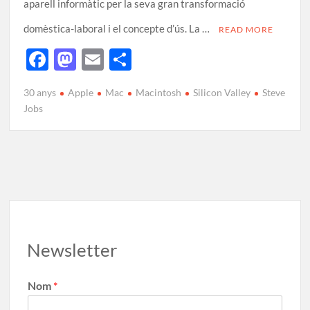
aparell informàtic per la seva gran transformació
domèstica-laboral i el concepte d’ús. La …
READ MORE
F
M
E
C
ac
as
m
o
30 anys
Apple
Mac
Macintosh
Silicon Valley
Steve
e
to
ail
m
Jobs
b
d
p
o
o
ar
o
n
te
k
ix
Newsletter
Nom
*