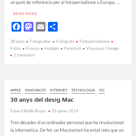
un punt de referència per al fotoperiodisme a Europa. …
READ MORE
F
M
E
C
ac
as
m
o
30 anys
Fotografies
Fotògrafs
Fotoperiodisme
e
to
ail
m
Fotos
França
Imatges
Perpinyà
Visa pour l'Image
b
d
p
1 comentari
o
o
ar
o
n
te
k
ix
APPLE
INNOVACIÓ
INTERNET
TECNOLOGIA
TIC
30 anys del desig Mac
Eduard Batlle Rispau
26 gener 2014
Tres dècades d’un ordinador personal que ha revolucionat
la informàtica. De fet, un Macinstosh ha estat més que un