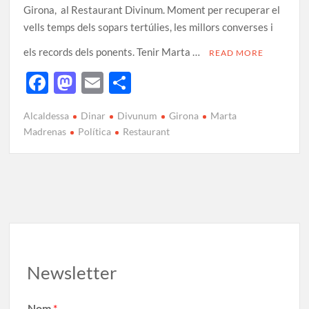
Girona, al Restaurant Divinum. Moment per recuperar el
vells temps dels sopars tertúlies, les millors converses i
els records dels ponents. Tenir Marta …
READ MORE
F
M
E
C
ac
as
m
o
Alcaldessa
Dinar
Divunum
Girona
Marta
e
to
ail
m
Madrenas
Política
Restaurant
b
d
p
o
o
ar
o
n
te
k
ix
Newsletter
Nom
*