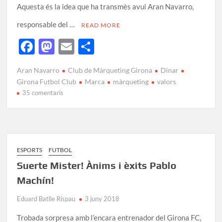
Aquesta és la idea que ha transmès avui Aran Navarro,
responsable del …
READ MORE
F
M
E
C
ac
as
m
o
Aran Navarro
Club de Màrqueting Girona
Dinar
e
to
ail
m
Girona Futbol Club
Marca
màrqueting
valors
b
d
p
35 comentaris
o
o
ar
o
n
te
k
ix
ESPORTS
FUTBOL
Suerte Mister! Ànims i èxits Pablo
Machín!
Eduard Batlle Rispau
3 juny 2018
Trobada sorpresa amb l’encara entrenador del Girona FC,