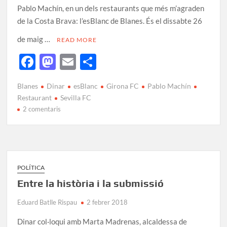
Pablo Machín, en un dels restaurants que més m’agraden
de la Costa Brava: l’esBlanc de Blanes. És el dissabte 26
de maig …
READ MORE
F
M
E
C
ac
as
m
o
Blanes
Dinar
esBlanc
Girona FC
Pablo Machín
e
to
ail
m
Restaurant
Sevilla FC
b
d
p
2 comentaris
o
o
ar
o
n
te
k
ix
POLÍTICA
Entre la història i la submissió
Eduard Batlle Rispau
2 febrer 2018
Dinar col·loqui amb Marta Madrenas, alcaldessa de