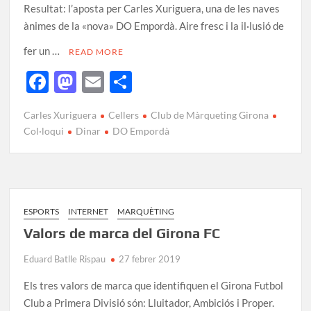
Resultat: l’aposta per Carles Xuriguera, una de les naves
ànimes de la «nova» DO Empordà. Aire fresc i la il·lusió de
fer un …
READ MORE
F
M
E
C
ac
as
m
o
Carles Xuriguera
Cellers
Club de Màrqueting Girona
e
to
ail
m
Col·loqui
Dinar
DO Empordà
b
d
p
o
o
ar
o
n
te
k
ix
ESPORTS
INTERNET
MARQUÈTING
Valors de marca del Girona FC
Eduard Batlle Rispau
27 febrer 2019
Els tres valors de marca que identifiquen el Girona Futbol
Club a Primera Divisió són: Lluitador, Ambiciós i Proper.