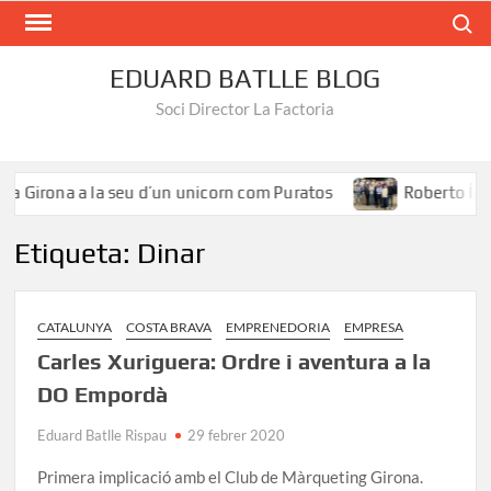
Search
EDUARD BATLLE BLOG
Soci Director La Factoria
 Girona a la seu d’un unicorn com Puratos
Roberto Íñigue
Etiqueta:
Dinar
CATALUNYA
COSTA BRAVA
EMPRENEDORIA
EMPRESA
Carles Xuriguera: Ordre i aventura a la
DO Empordà
Eduard Batlle Rispau
29 febrer 2020
Primera implicació amb el Club de Màrqueting Girona.