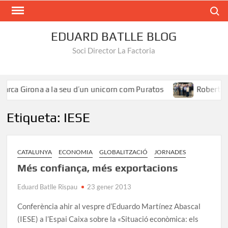
Search
EDUARD BATLLE BLOG
Soci Director La Factoria
rca Girona a la seu d’un unicorn com Puratos
Roberto Íñi
Etiqueta:
IESE
CATALUNYA
ECONOMIA
GLOBALITZACIÓ
JORNADES
Més confiança, més exportacions
Eduard Batlle Rispau
23 gener 2013
Conferència ahir al vespre d’Eduardo Martínez Abascal
(IESE) a l’Espai Caixa sobre la «Situació econòmica: els