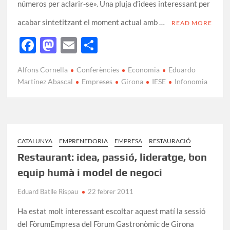
números per aclarir-se». Una pluja d’idees interessant per
acabar sintetitzant el moment actual amb …
READ MORE
F
M
E
C
ac
as
m
o
Alfons Cornella
Conferències
Economia
Eduardo
e
to
ail
m
Martínez Abascal
Empreses
Girona
IESE
Infonomia
b
d
p
o
o
ar
o
n
te
k
ix
CATALUNYA
EMPRENEDORIA
EMPRESA
RESTAURACIÓ
Restaurant: idea, passió, lideratge, bon
equip humà i model de negoci
Eduard Batlle Rispau
22 febrer 2011
Ha estat molt interessant escoltar aquest matí la sessió
del FòrumEmpresa del Fòrum Gastronòmic de Girona