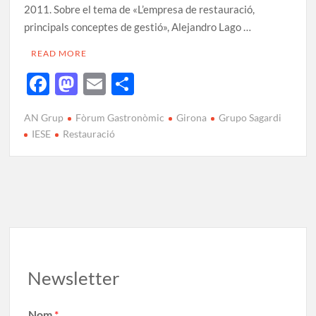
2011. Sobre el tema de «L’empresa de restauració,
principals conceptes de gestió», Alejandro Lago …
READ MORE
F
M
E
C
ac
as
m
o
AN Grup
Fòrum Gastronòmic
Girona
Grupo Sagardi
e
to
ail
m
IESE
Restauració
b
d
p
o
o
ar
o
n
te
k
ix
Newsletter
Nom
*