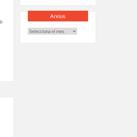
Arxius
p,