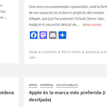
en
Una nova seu anomenada «spaceship», amb la for
 Jay
de nau espacial, és el darrer projecte del creador
 em …
d’Apple, que just ha anunciat l’iCloud. Steve Jobs,
malgrat el seu estat delicat de …
READ MORE
F
M
E
C
ac
as
m
o
e
to
ail
m
Apple
Cupertino
Silicon Valley
Spaceship
St
b
d
p
Jobs
o
o
ar
o
n
te
k
ix
APPLE
EMPRESA
SILICON VALLEY
apidesa
Apple és la marca més preferida (i
desitjada)