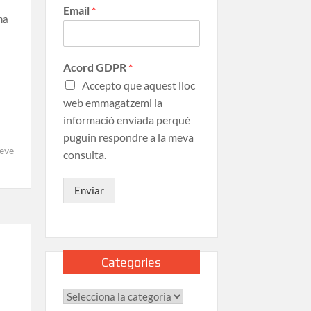
Email
*
ma
Acord GDPR
*
Accepto que aquest lloc
web emmagatzemi la
informació enviada perquè
puguin respondre a la meva
eve
consulta.
Enviar
Categories