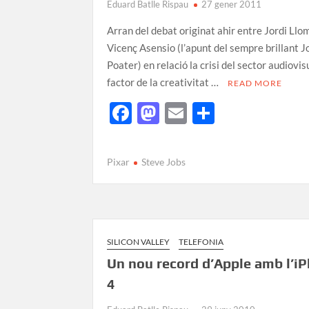
Eduard Batlle Rispau
27 gener 2011
Arran del debat originat ahir entre Jordi Llo
Vicenç Asensio (l’apunt del sempre brillant J
Poater) en relació la crisi del sector audiovisu
factor de la creativitat …
READ MORE
F
M
E
C
ac
as
m
o
e
to
ail
m
Pixar
Steve Jobs
b
d
p
o
o
ar
o
n
te
k
ix
SILICON VALLEY
TELEFONIA
Un nou record d’Apple amb l’i
4