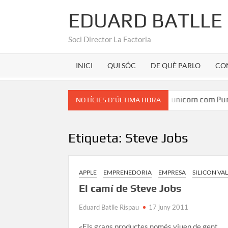
EDUARD BATLLE
Soci Director La Factoria
INICI
QUI SÓC
DE QUÈ PARLO
CO
n Martínez
Marca Girona a la seu d’un unicorn com Purato
NOTÍCIES D'ÚLTIMA HORA
Etiqueta:
Steve Jobs
APPLE
EMPRENEDORIA
EMPRESA
SILICON VA
El camí de Steve Jobs
Eduard Batlle Rispau
17 juny 2011
«Els grans productes només viuen de gent