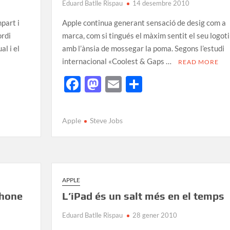
Eduard Batlle Rispau
14 desembre 2010
mpart i
Apple continua generant sensació de desig com a
ordi
marca, com si tingués el màxim sentit el seu logoti
al i el
amb l’ànsia de mossegar la poma. Segons l’estudi
internacional «Coolest & Gaps …
READ MORE
F
M
E
C
ac
as
m
o
e
to
ail
m
Apple
Steve Jobs
b
d
p
o
o
ar
o
n
te
k
ix
APPLE
Phone
L’iPad és un salt més en el temps
Eduard Batlle Rispau
28 gener 2010