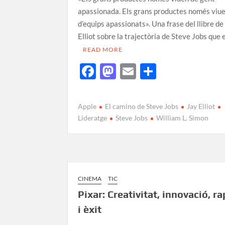
apassionada. Els grans productes només viu
d’equips apassionats». Una frase del llibre de
Elliot sobre la trajectòria de Steve Jobs que
READ MORE
F
M
E
C
ac
as
m
o
e
to
ail
m
Apple
El camino de Steve Jobs
Jay Elliot
b
d
p
Lideratge
Steve Jobs
William L. Simon
o
o
ar
o
n
te
k
ix
CINEMA
TIC
Pixar: Creativitat, innovació, r
i èxit