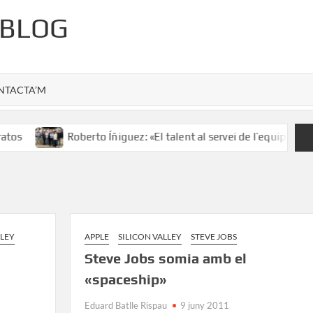
 BLOG
NTACTA’M
s
Roberto Íñiguez: «El talent al servei de l’equip»
LLEY
APPLE
SILICON VALLEY
STEVE JOBS
Steve Jobs somia amb el
«spaceship»
Eduard Batlle Rispau
9 juny 2011