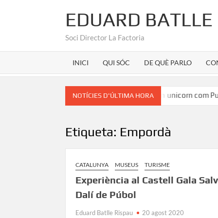
EDUARD BATLLE
Soci Director La Factoria
INICI
QUI SÓC
DE QUÈ PARLO
CO
an Martínez
Marca Girona a la seu d’un unicorn com Pura
NOTÍCIES D'ÚLTIMA HORA
Etiqueta:
Empordà
CATALUNYA
MUSEUS
TURISME
Experiència al Castell Gala Sal
Dalí de Púbol
Eduard Batlle Rispau
20 agost 2020