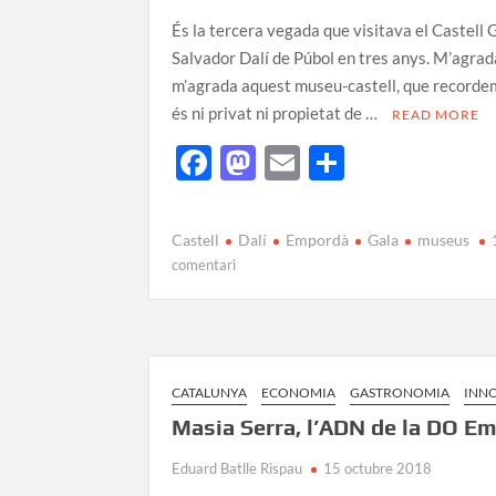
És la tercera vegada que visitava el Castell 
Salvador Dalí de Púbol en tres anys. M’agrad
m’agrada aquest museu-castell, que recorde
és ni privat ni propietat de …
READ MORE
F
M
E
C
ac
as
m
o
e
to
ail
m
Castell
Dalí
Empordà
Gala
museus
b
d
p
comentari
o
o
ar
o
n
te
k
ix
CATALUNYA
ECONOMIA
GASTRONOMIA
INN
Masia Serra, l’ADN de la DO E
Eduard Batlle Rispau
15 octubre 2018