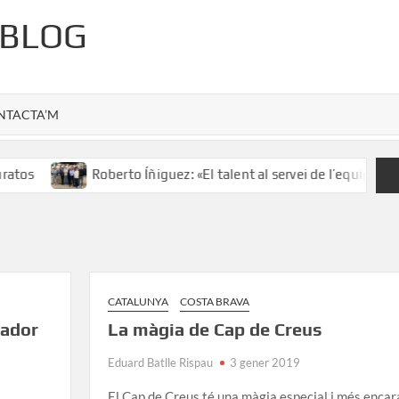
 BLOG
NTACTA’M
tos
Roberto Íñiguez: «El talent al servei de l’equip»
CATALUNYA
COSTA BRAVA
vador
La màgia de Cap de Creus
Eduard Batlle Rispau
3 gener 2019
El Cap de Creus té una màgia especial i més encar