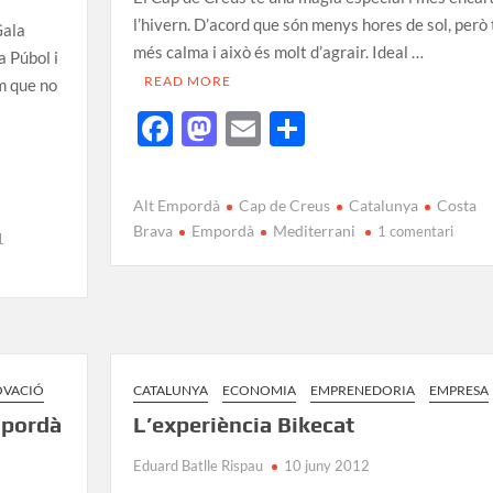
l’hivern. D’acord que són menys hores de sol, però 
Gala
més calma i això és molt d’agrair. Ideal …
a Púbol i
READ MORE
m que no
F
M
E
C
ac
as
m
o
e
to
ail
m
Alt Empordà
Cap de Creus
Catalunya
Costa
b
d
p
Brava
Empordà
Mediterrani
1 comentari
1
o
o
ar
o
n
te
k
ix
OVACIÓ
CATALUNYA
ECONOMIA
EMPRENEDORIA
EMPRESA
mpordà
L’experiència Bikecat
Eduard Batlle Rispau
10 juny 2012