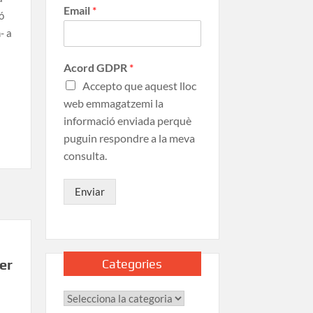
Email
*
ó
- a
Acord GDPR
*
Accepto que aquest lloc
web emmagatzemi la
informació enviada perquè
puguin respondre a la meva
consulta.
Enviar
Categories
er