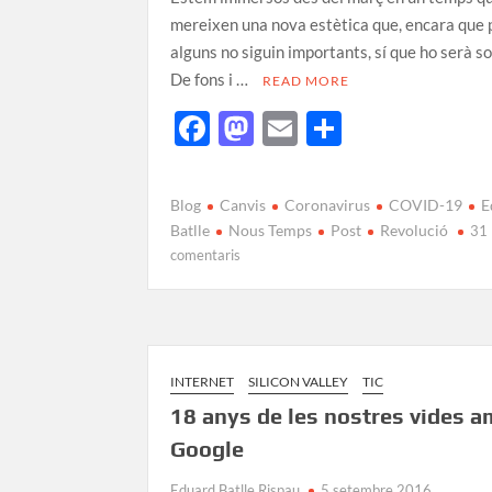
mereixen una nova estètica que, encara que 
alguns no siguin importants, sí que ho serà s
De fons i …
READ MORE
F
M
E
C
ac
as
m
o
e
to
ail
m
Blog
Canvis
Coronavirus
COVID-19
E
b
d
p
Batlle
Nous Temps
Post
Revolució
31
comentaris
o
o
ar
o
n
te
k
ix
INTERNET
SILICON VALLEY
TIC
18 anys de les nostres vides 
Google
Eduard Batlle Rispau
5 setembre 2016