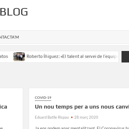
 BLOG
NTACTA’M
os
Roberto Íñiguez: «El talent al servei de l’equip»
COVID-19
ica
Un nou temps per a uns nous canv
Eduard Batlle Rispau
28 març 2020
ue
Ja ens podem anar mentalitzant. El Coronavirus h