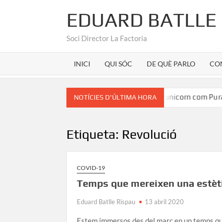
EDUARD BATLLE
Soci Director La Factoria
INICI
QUI SÓC
DE QUÈ PARLO
CO
n Martínez
Marca Girona a la seu d’un unicorn com Purat
NOTÍCIES D'ÚLTIMA HORA
Etiqueta:
Revolució
COVID-19
Temps que mereixen una estèt
Eduard Batlle Rispau
13 abril 2020
Estem immersos des del març en un temps q