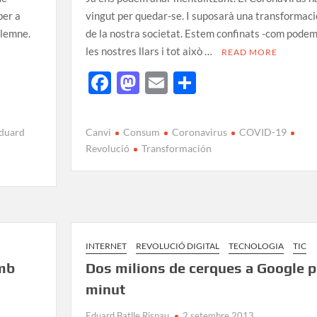
per a
vingut per quedar-se. I suposarà una transformaci
olemne.
de la nostra societat. Estem confinats -com podem
les nostres llars i tot això …
READ MORE
F
M
E
C
ac
as
m
o
e
to
ail
m
duard
Canvi
Consum
Coronavirus
COVID-19
b
d
p
Revolució
Transformación
o
o
ar
o
n
te
k
ix
INTERNET
REVOLUCIÓ DIGITAL
TECNOLOGIA
TIC
amb
Dos milions de cerques a Google p
minut
Eduard Batlle Rispau
2 setembre 2013