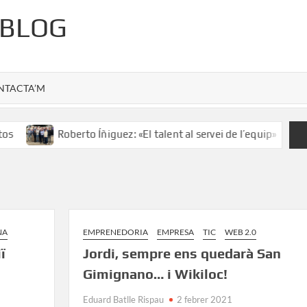
 BLOG
NTACTA’M
Roberto Íñiguez: «El talent al servei de l’equip»
Salv
NA
EMPRENEDORIA
EMPRESA
TIC
WEB 2.0
ï
Jordi, sempre ens quedarà San
Gimignano… i Wikiloc!
Eduard Batlle Rispau
2 febrer 2021