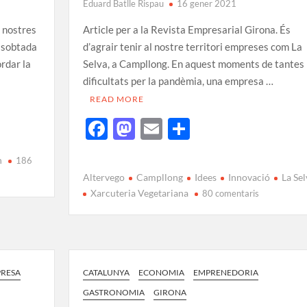
Eduard Batlle Rispau
16 gener 2021
s nostres
Article per a la Revista Empresarial Girona. És
a sobtada
d’agrair tenir al nostre territori empreses com La
ordar la
Selva, a Campllong. En aquest moments de tantes
dificultats per la pandèmia, una empresa …
READ MORE
F
M
E
C
ac
as
m
o
n
186
e
to
ail
m
Altervego
Campllong
Idees
Innovació
La Sel
b
d
p
Xarcuteria Vegetariana
80 comentaris
o
o
ar
o
n
te
k
ix
RESA
CATALUNYA
ECONOMIA
EMPRENEDORIA
GASTRONOMIA
GIRONA