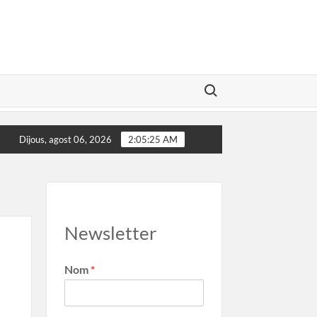
Search for:
ador Illa convidat al Marca Girona
El poder de les marque
Dijous, agost 06, 2026
2:05:26 AM
Newsletter
Nom
*