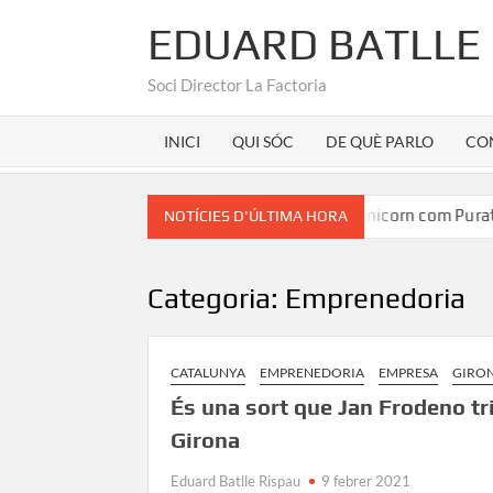
EDUARD BATLLE
Soci Director La Factoria
INICI
QUI SÓC
DE QUÈ PARLO
CO
ínez
Marca Girona a la seu d’un unicorn com Puratos
NOTÍCIES D'ÚLTIMA HORA
Categoria:
Emprenedoria
CATALUNYA
EMPRENEDORIA
EMPRESA
GIRO
És una sort que Jan Frodeno tri
Girona
Eduard Batlle Rispau
9 febrer 2021