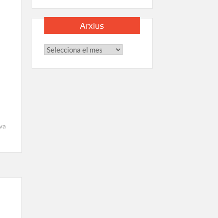
Arxius
va