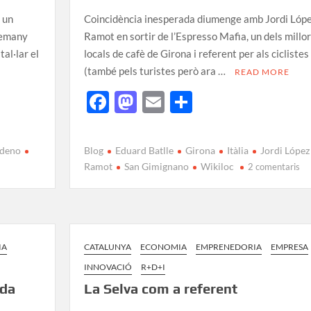
e un
Coincidència inesperada diumenge amb Jordi Lóp
alemany
Ramot en sortir de l’Espresso Mafia, un dels millo
tal·lar el
locals de cafè de Girona i referent per als ciclistes
(també pels turistes però ara …
READ MORE
F
M
E
C
ac
as
m
o
e
to
ail
m
odeno
Blog
Eduard Batlle
Girona
Itàlia
Jordi López
b
d
p
Ramot
San Gimignano
Wikiloc
2 comentaris
o
o
ar
o
n
te
k
ix
IA
CATALUNYA
ECONOMIA
EMPRENEDORIA
EMPRESA
INNOVACIÓ
R+D+I
ada
La Selva com a referent