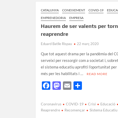
CATALUNYA
CONEIXEMENT
COVID-19
EDUCA
EMPRENEDORIA
EMPRESA
Haurem de ser valents per torn
reaprendre
Eduard Batlle Rispau
22 març 2020
Que tot aquest drama per la pandèmia del 
serveixi per ressorgir com a societat i, sobre
el sistema educatiu aprofiti l’oportunitat per
més per les habilitats i …
READ MORE
F
M
E
C
ac
as
m
o
e
to
ail
m
Coronavirus
COVID-19
Crisi
Educació
b
d
p
Reaprendre
Recomençar
Sistema Educatiu