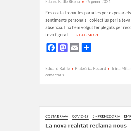
Eduard Batlle Rispau
25 gener 2021
Ens costa trobar les paraules per exposar el
sentiments personals i col·lectius per la tev
absència. I ho hem volgut fer plegats per rec
teva figura i …
READ MORE
F
M
E
C
ac
as
m
o
e
to
ail
m
Eduard Batlle
Platxèria. Record
Trina Mila
b
d
p
comentaris
o
o
ar
o
n
te
k
ix
COSTA BRAVA
COVID-19
EMPRENEDORIA
EMP
La nova realitat reclama nous