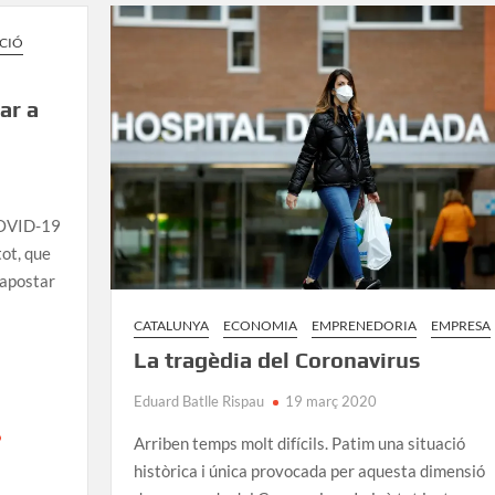
k
ix
CIÓ
ar a
COVID-19
tot, que
 apostar
CATALUNYA
ECONOMIA
EMPRENEDORIA
EMPRESA
La tragèdia del Coronavirus
Eduard Batlle Rispau
19 març 2020
Arriben temps molt difícils. Patim una situació
històrica i única provocada per aquesta dimensió