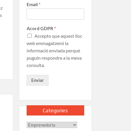
Email
*
ez
rs
Acord GDPR
*
Accepto que aquest lloc
web emmagatzemi la
informació enviada perquè
puguin respondre a la meva
consulta.
Enviar
Categories