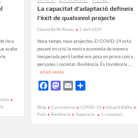
l
La capacitat d’adaptació defineix
l’èxit de qualsevol projecte
Eduard Batlle Rispau
2 abril 2020
de l’era
Nous temps, nous projectes. El COVID-19 està
que acaba
posant en crisi la nostra economia de manera
rie.
inesperada però també ens posa en prova com a
persones i societat. Resilència. És l’evidència …
READ MORE
F
M
E
C
ac
as
m
o
ordan
e
to
ail
m
is
Blog
Coronavirus
COVID-19
Eduard Batlle
b
d
p
Post
Resilència
Superació
1 comentari
o
o
ar
o
n
te