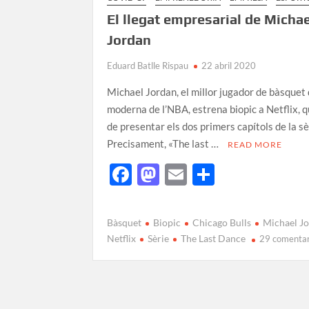
El llegat empresarial de Michae
Jordan
Eduard Batlle Rispau
22 abril 2020
Michael Jordan, el millor jugador de bàsquet 
moderna de l’NBA, estrena biopic a Netflix, 
de presentar els dos primers capítols de la sè
Precisament, «The last …
READ MORE
F
M
E
C
ac
as
m
o
e
to
ail
m
Bàsquet
Biopic
Chicago Bulls
Michael J
b
d
p
Netflix
Sèrie
The Last Dance
29 comentar
o
o
ar
o
n
te
k
ix