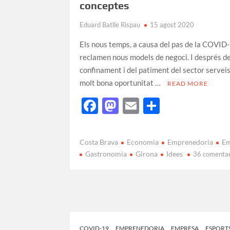
conceptes
Eduard Batlle Rispau
15 agost 2020
Els nous temps, a causa del pas de la COVID
reclamen nous models de negoci. I després de
confinament i del patiment del sector serveis
molt bona oportunitat …
READ MORE
F
M
E
C
ac
as
m
o
e
to
ail
m
Costa Brava
Economia
Emprenedoria
Em
b
d
p
Gastronomia
Girona
Idees
36 comentar
o
o
ar
o
n
te
k
ix
COVID-19
EMPRENEDORIA
EMPRESA
ESPORT