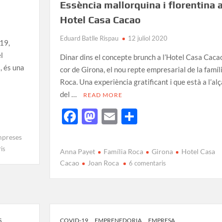
Essència mallorquina i florentina 
Hotel Casa Cacao
Eduard Batlle Rispau
12 juliol 2020
-19,
l
Dinar dins el concepte brunch a l’Hotel Casa Cacao
, és una
cor de Girona, el nou repte empresarial de la famíl
Roca. Una experiència gratificant i que està a l’al
del …
READ MORE
F
M
E
C
ac
as
m
o
preses
e
to
ail
m
is
Anna Payet
Família Roca
Girona
Hotel Casa
b
d
p
Cacao
Joan Roca
6 comentaris
o
o
ar
o
n
te
k
ix
S
COVID-19
EMPRENEDORIA
EMPRESA