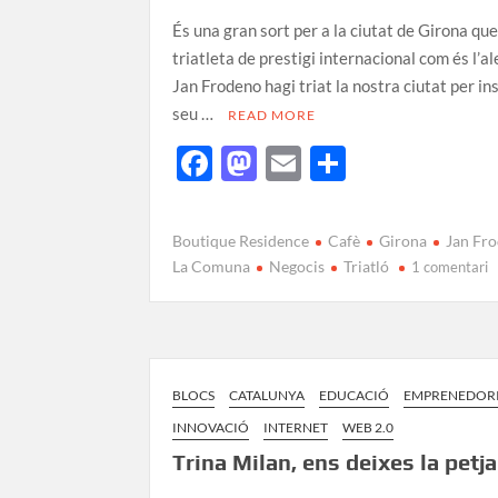
És una gran sort per a la ciutat de Girona qu
triatleta de prestigi internacional com és l’
Jan Frodeno hagi triat la nostra ciutat per ins
seu …
READ MORE
F
M
E
C
ac
as
m
o
e
to
ail
m
Boutique Residence
Cafè
Girona
Jan Fr
b
d
p
La Comuna
Negocis
Triatló
1 comentari
o
o
ar
o
n
te
k
ix
BLOCS
CATALUNYA
EDUCACIÓ
EMPRENEDOR
INNOVACIÓ
INTERNET
WEB 2.0
Trina Milan, ens deixes la petj