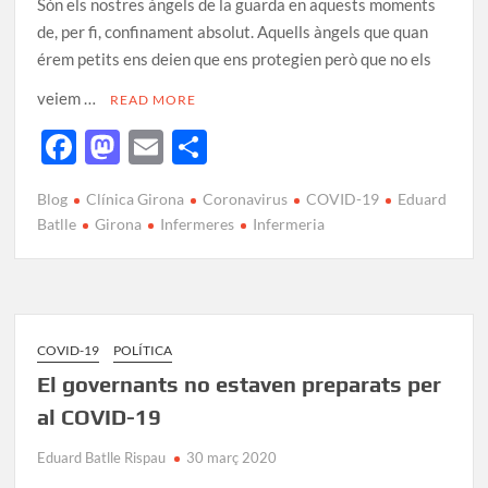
Són els nostres àngels de la guarda en aquests moments
de, per fi, confinament absolut. Aquells àngels que quan
érem petits ens deien que ens protegien però que no els
veiem …
READ MORE
F
M
E
C
ac
as
m
o
Blog
Clínica Girona
Coronavirus
COVID-19
Eduard
e
to
ail
m
Batlle
Girona
Infermeres
Infermeria
b
d
p
o
o
ar
o
n
te
k
ix
COVID-19
POLÍTICA
El governants no estaven preparats per
al COVID-19
Eduard Batlle Rispau
30 març 2020