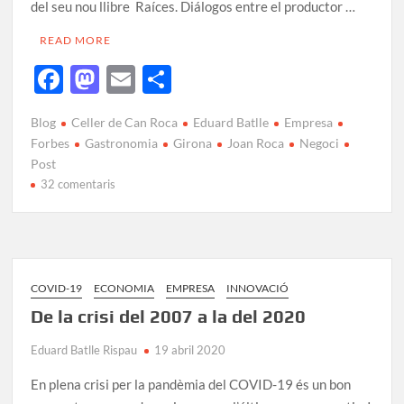
del seu nou llibre Raíces. Diálogos entre el productor …
READ MORE
F
M
E
C
ac
as
m
o
Blog
Celler de Can Roca
Eduard Batlle
Empresa
e
to
ail
m
Forbes
Gastronomia
Girona
Joan Roca
Negoci
b
d
p
Post
32 comentaris
o
o
ar
o
n
te
k
ix
COVID-19
ECONOMIA
EMPRESA
INNOVACIÓ
De la crisi del 2007 a la del 2020
Eduard Batlle Rispau
19 abril 2020
En plena crisi per la pandèmia del COVID-19 és un bon