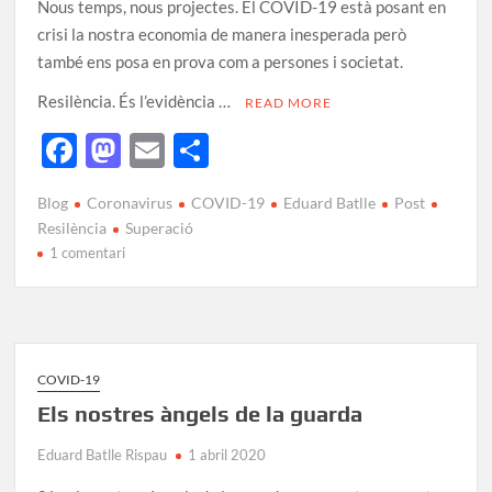
Nous temps, nous projectes. El COVID-19 està posant en
crisi la nostra economia de manera inesperada però
també ens posa en prova com a persones i societat.
Resilència. És l’evidència …
READ MORE
F
M
E
C
ac
as
m
o
Blog
Coronavirus
COVID-19
Eduard Batlle
Post
e
to
ail
m
Resilència
Superació
b
d
p
1 comentari
o
o
ar
o
n
te
k
ix
COVID-19
Els nostres àngels de la guarda
Eduard Batlle Rispau
1 abril 2020