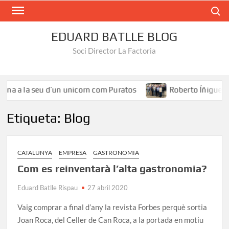
Search
EDUARD BATLLE BLOG
Soci Director La Factoria
a la seu d’un unicorn com Puratos
Roberto Íñiguez: «El t
Etiqueta:
Blog
CATALUNYA
EMPRESA
GASTRONOMIA
Com es reinventarà l’alta gastronomia?
Eduard Batlle Rispau
27 abril 2020
Vaig comprar a final d’any la revista Forbes perquè sortia
Joan Roca, del Celler de Can Roca, a la portada en motiu