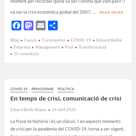
moment per recordar quina va ser l’última que vam patir: I
va ser la crisi econòmica global del 2007. …
READ MORE
F
M
E
C
ac
as
m
o
Blog
Canvis
Coronavirus
COVID-19
Eduard Batlle
e
to
ail
m
Empresa
Management
Post
Transformació
b
d
p
29 comentaris
o
o
ar
o
n
te
k
ix
COVID-19
PERIODISME
POLÍTICA
En temps de crisi, comunicació de crisi
Eduard Batlle Rispau
14 abril 2020
La frase té història i és un clàssic. I en aquests moments
de crisi per la pandèmia del COVID-19, torna a ser vigent.