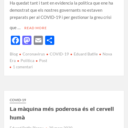
Ha quedat tant i tant en evidencia la política que ene ha
demostrat que els nostres governants no estaven
preparats per al COVID-19 i per gestionar la greu crisi
que …
READ MORE
F
M
E
C
ac
as
m
o
Blog
Coronavirus
COVID-19
Eduard Batlle
Nova
e
to
ail
m
Era
Política
Post
b
d
p
1 comentari
o
o
ar
o
n
te
k
ix
COVID-19
La màquina més poderosa és el cervell
humà