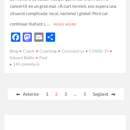
convertit en un gran mal. «A curt termini, ens espera una
situació complicada: local, nacional i global. Però cal
continuar lluitant i, …
READ MORE
F
M
E
C
ac
as
m
o
Blog
Coach
Coaching
Coronavirus
COVID-19
e
to
ail
m
Eduard Batlle
Post
b
d
p
140 comentaris
o
o
ar
o
n
te
k
ix
Anterior
1
2
3
…
5
Següent