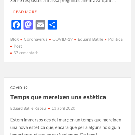
Sense respostes a massa preguntes anem avançant …
READ MORE
F
M
E
C
ac
as
m
o
Blog
Coronavirus
COVID-19
Eduard Batlle
Política
e
to
ail
m
Post
b
d
p
37 comentaris
o
o
ar
o
n
te
k
ix
COVID-19
Temps que mereixen una estètica
Eduard Batlle Rispau
13 abril 2020
Estem immersos des del març en un temps que mereixen
una nova estètica que, encara que per a alguns no siguin
importants, sí que ho serà solemne. De fons i …