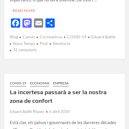
READ MORE
F
M
E
C
ac
as
m
o
Blog
Canvis
Coronavirus
COVID-19
Eduard Batlle
e
to
ail
m
Nous Temps
Post
Revolució
b
d
p
31 comentaris
o
o
ar
o
n
te
k
ix
COVID-19
ECONOMIA
EMPRESA
La incertesa passarà a ser la nostra
zona de confort
Eduard Batlle Rispau
6 abril 2020
Està clar, els països i governants de les darreres dècades