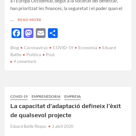
a l’Europa Occidental, degut a la societat del benestar,
han prioritzat les finances, la seguretat i el poder quan el
…
READ MORE
F
M
E
C
ac
as
m
o
Blog
Coronavirus
COVID-19
Economia
Eduard
e
to
ail
m
Batlle
Política
Post
b
d
p
4 comentaris
o
o
ar
o
n
te
k
ix
COVID-19
EMPRENEDORIA
EMPRESA
La capacitat d’adaptació defineix l’èxit
de qualsevol projecte
Eduard Batlle Rispau
2 abril 2020