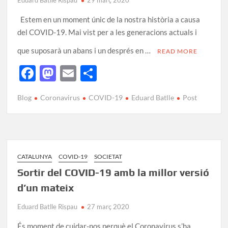
Eduard Batlle Rispau
29 març 2020
Estem en un moment únic de la nostra història a causa
del COVID-19. Mai vist per a les generacions actuals i
que suposarà un abans i un després en …
READ MORE
F
M
E
C
ac
as
m
o
Blog
Coronavirus
COVID-19
Eduard Batlle
Post
e
to
ail
m
b
d
p
o
o
ar
o
n
te
CATALUNYA
COVID-19
SOCIETAT
k
ix
Sortir del COVID-19 amb la millor versió
d’un mateix
Eduard Batlle Rispau
27 març 2020
És moment de cuidar-nos perquè el Coronavirus s’ha